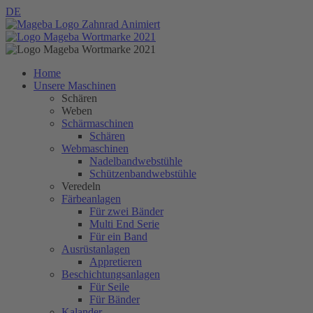
DE
Home
Unsere Maschinen
Schären
Weben
Schärmaschinen
Schären
Webmaschinen
Nadelbandwebstühle
Schützenbandwebstühle
Veredeln
Färbeanlagen
Für zwei Bänder
Multi End Serie
Für ein Band
Ausrüstanlagen
Appretieren
Beschichtungsanlagen
Für Seile
Für Bänder
Kalander