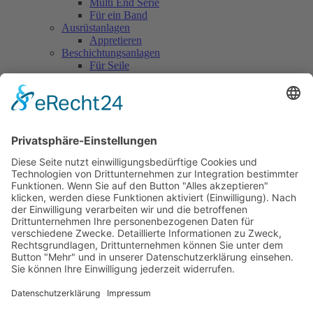
Multi End Serie
Für ein Band
Ausrüstanlagen
Appretieren
Beschichtungsanlagen
Für Seile
Für Bänder
Kalander
Kalandrieren
Service
Serviceleistungen
Fehlersuche & -behebung
Check-up
Montage & Installation
Academy Training
Tailor Made Training
Modifikation & Anpassung
Ersatzteilservice
Unternehmen
Über uns
Chronik
Philosophie
Innovation & Nachhaltigkeit
Messen
Kooperationspartner