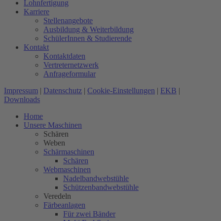
Lohnfertigung
Karriere
Stellenangebote
Ausbildung & Weiterbildung
SchülerInnen & Studierende
Kontakt
Kontaktdaten
Vertreternetzwerk
Anfrageformular
Impressum
|
Datenschutz
|
Cookie-Einstellungen
|
EKB
|
Downloads
Home
Unsere Maschinen
Schären
Weben
Schärmaschinen
Schären
Webmaschinen
Nadelbandwebstühle
Schützenbandwebstühle
Veredeln
Färbeanlagen
Für zwei Bänder